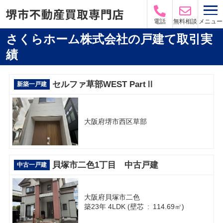
メニュー
電話
無料相談
さくらホーム株式会社の戸建て取引実
績
セルファ草部WEST PartⅡ
新築一戸建
大阪府堺市西区草部
貝塚市二色1丁目 中古戸建
中古一戸建
大阪府貝塚市二色
築23年 4LDK (壁芯 : 114.69㎡)