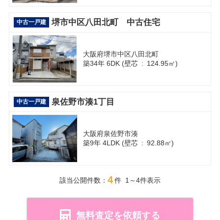
堺市中区八田北町 中古住宅
中古一戸建
大阪府堺市中区八田北町
築34年 6DK (壁芯 : 124.95㎡)
泉佐野市湊1丁目
中古一戸建
大阪府泉佐野市湊
築9年 4LDK (壁芯 : 92.88㎡)
4
該当公開件数：
件 1～4件表示
無料査定を依頼する