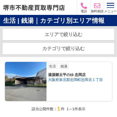
メニュー
電話
無料相談
生活 | 銭湯｜カテゴリ別エリア情報
エリアで絞り込む
カテゴリで絞り込む
生活
銭湯
湯源郷太平のゆ 忠岡店
大阪府泉北郡忠岡町忠岡北１丁目
1
該当公開件数：
件 1～1件表示